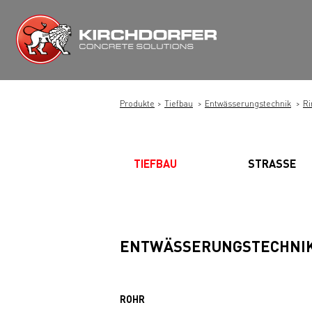
Zum
Inhalt
springen
Produkte
Tiefbau
Entwässerungstechnik
Ri
TIEFBAU
STRASSE
ENTWÄSSERUNGSTECHNI
ROHR