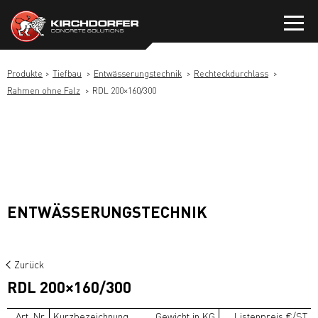
Zum
Inhalt
springen
Produkte
Tiefbau
Entwässerungstechnik
Rechteckdurchlass
Rahmen ohne Falz
RDL 200×160/300
ENTWÄSSERUNGSTECHNIK
Zurück
RDL 200×160/300
Art. Nr.
Kurzbezeichnung
Gewicht in KG
Listenpreis €/ST