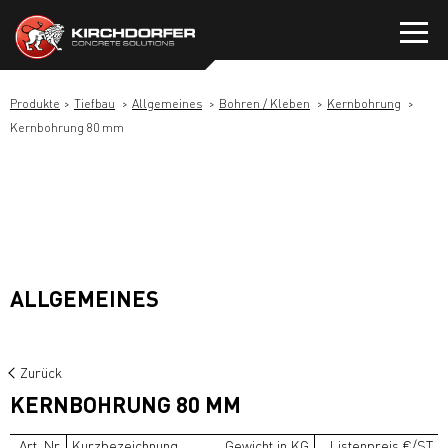
Zum
Inhalt
springen
Produkte
Tiefbau
Allgemeines
Bohren / Kleben
Kernbohrung
Kernbohrung 80 mm
ALLGEMEINES
Zurück
KERNBOHRUNG 80 MM
Art. Nr.
Kurzbezeichnung
Gewicht in KG
Listenpreis €/ST