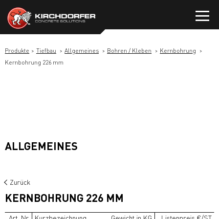
Zum
Inhalt
springen
Produkte
Tiefbau
Allgemeines
Bohren / Kleben
Kernbohrung
Kernbohrung 226 mm
ALLGEMEINES
Zurück
KERNBOHRUNG 226 MM
Art. Nr.
Kurzbezeichnung
Gewicht in KG
Listenpreis €/ST