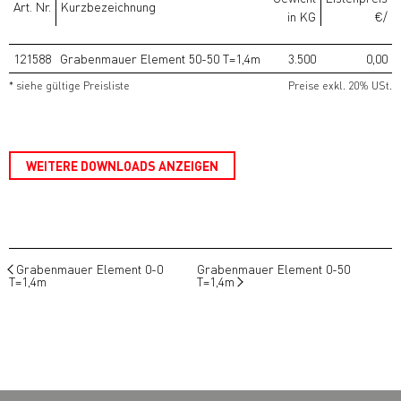
Art. Nr.
Kurzbezeichnung
in KG
€/
121588
Grabenmauer Element 50-50 T=1,4m
3.500
0,00
* siehe gültige Preisliste
Preise exkl. 20% USt.
WEITERE DOWNLOADS ANZEIGEN
Grabenmauer Element 0-0
Grabenmauer Element 0-50
T=1,4m
T=1,4m