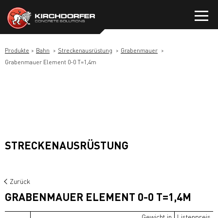
Zum
Inhalt
springen
Produkte
Bahn
Streckenausrüstung
Grabenmauer
Grabenmauer Element 0-0 T=1,4m
STRECKENAUSRÜSTUNG
Zurück
GRABENMAUER ELEMENT 0-0 T=1,4M
Gewicht in
Listenpreis