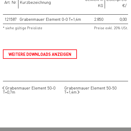
Art. Nr.
Kurzbezeichnung
KG
€/
121587
Grabenmauer Element 0-0 T=1,4m
2.850
0,00
* siehe gültige Preisliste
Preise exkl. 20% USt.
WEITERE DOWNLOADS ANZEIGEN
Grabenmauer Element 50-0
Grabenmauer Element 50-50
T=0,7m
T=1,4m