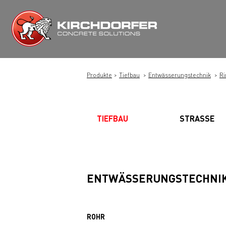
Zum
Inhalt
springen
Produkte
Tiefbau
Entwässerungstechnik
Ri
TIEFBAU
STRASSE
ENTWÄSSERUNGSTECHNI
ROHR