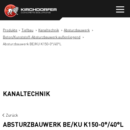
Zum
Inhalt
springen
Produkte
Tiefbau
Kanaltechnik
Absturzbauwerk
Beton/Kunststoff-Absturzbauwerk außenliegend
Absturzbauwerk BE/KU K150-0°/40°L
KANALTECHNIK
Zurück
ABSTURZBAUWERK BE/KU K150-0°/40°L