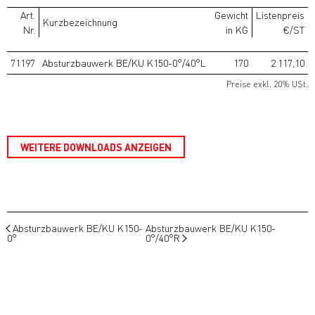
Art.
Gewicht
Listenpreis
Kurzbezeichnung
Nr.
in KG
€/ST
71197
Absturzbauwerk BE/KU K150-0°/40°L
170
2.117,10
Preise exkl. 20% USt.
WEITERE DOWNLOADS ANZEIGEN
Absturzbauwerk BE/KU K150-
Absturzbauwerk BE/KU K150-
0°
0°/40°R