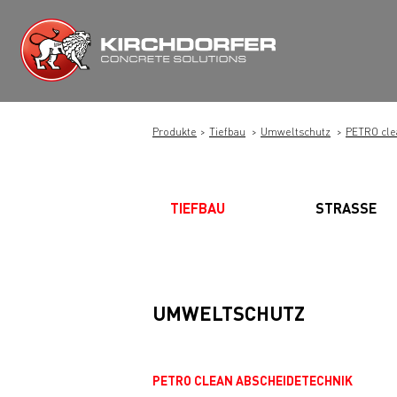
Zum
Inhalt
springen
Produkte
Tiefbau
Umweltschutz
PETRO cle
TIEFBAU
STRASSE
UMWELTSCHUTZ
PETRO CLEAN ABSCHEIDETECHNIK