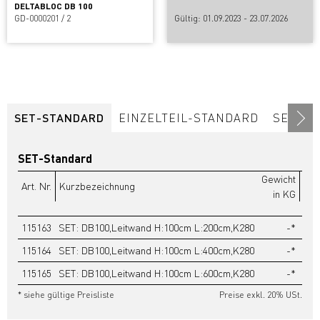
DELTABLOC DB 100
GD-0000201 / 2
Gültig: 01.09.2023 - 23.07.2026
SET-STANDARD
EINZELTEIL-STANDARD
SET-R
SET-Standard
Gewicht
Lis
Art. Nr.
Kurzbezeichnung
in KG
115163
SET: DB100,Leitwand H:100cm L:200cm,K280
-*
115164
SET: DB100,Leitwand H:100cm L:400cm,K280
-*
115165
SET: DB100,Leitwand H:100cm L:600cm,K280
-*
* siehe gültige Preisliste
Preise exkl. 20% USt.