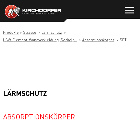
Zum
Inhalt
springen
Produkte
Strasse
Lärmschutz
LSW-Element, Wandverkleidung, Sockelpl.
Absorptionskörper
SET
LÄRMSCHUTZ
ABSORPTIONSKÖRPER