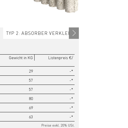
M
TYP 2: ABSORBER VERKLEBT UND GESCHRAUBT
Gewicht in KG
Listenpreis €/
29
-*
57
-*
57
-*
80
-*
69
-*
63
-*
Preise exkl. 20% USt.