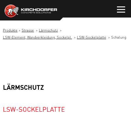
Zum
Inhalt
springen
Produkte
Strasse
Lärmschutz
LSW-Element, Wandverkleidung, Sockelpl.
LSW-Sockelplatte
Schalung
LÄRMSCHUTZ
LSW-SOCKELPLATTE