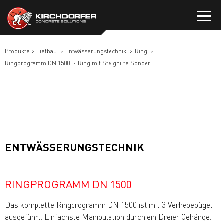
Zum
Inhalt
springen
Produkte
Tiefbau
Entwässerungstechnik
Ring
Ringprogramm DN 1500
Ring mit Steighilfe Sonder
ENTWÄSSERUNGSTECHNIK
RINGPROGRAMM DN 1500
Das komplette Ringprogramm DN 1500 ist mit 3 Verhebebügel
ausgeführt. Einfachste Manipulation durch ein Dreier Gehänge.