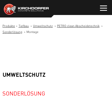
Zum
Inhalt
springen
Produkte
Tiefbau
Umweltschutz
PETRO clean Abscheidetechnik
Sonderlösung
Montage
UMWELTSCHUTZ
SONDERLÖSUNG