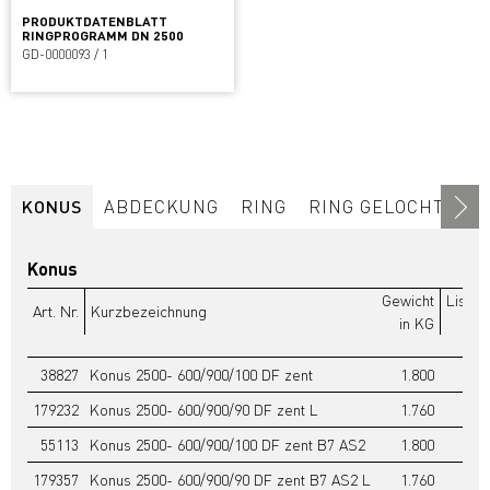
PRODUKTDATENBLATT
RINGPROGRAMM DN 2500
GD-0000093 / 1
KONUS
ABDECKUNG
RING
RING GELOCHT
RI
Konus
Gewicht
Listen
Art. Nr.
Kurzbezeichnung
in KG
38827
Konus 2500- 600/900/100 DF zent
1.800
8
179232
Konus 2500- 600/900/90 DF zent L
1.760
8
55113
Konus 2500- 600/900/100 DF zent B7 AS2
1.800
8
179357
Konus 2500- 600/900/90 DF zent B7 AS2 L
1.760
8