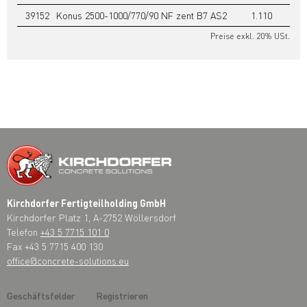
39152
Konus 2500-1000/770/90 NF zent B7 AS2
1.110
1.1
Preise exkl. 20% USt.
Kirchdorfer Fertigteilholding GmbH
Kirchdorfer Platz 1, A-2752 Wöllersdorf
Telefon
+43 5 7715 101 0
Fax +43 5 7715 400 130
office@concrete-solutions.eu
Geschäftsfelder
Registrieren