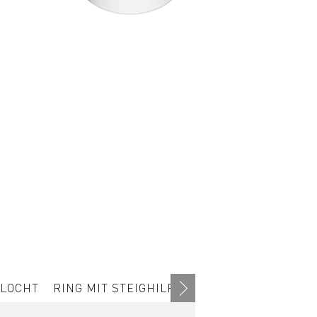
ELOCHT
RING MIT STEIGHILFE
BODENRING