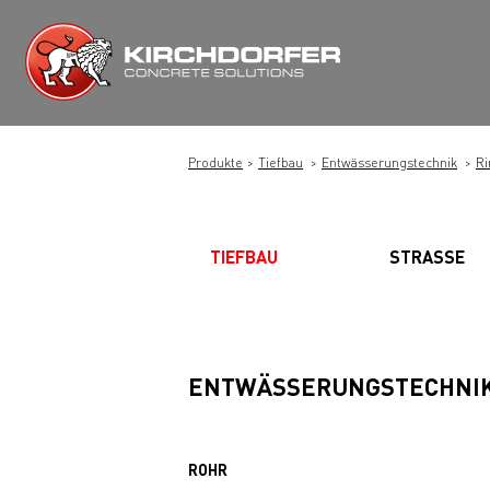
Zum
Inhalt
springen
Produkte
Tiefbau
Entwässerungstechnik
Ri
TIEFBAU
STRASSE
ENTWÄSSERUNGSTECHNI
ROHR