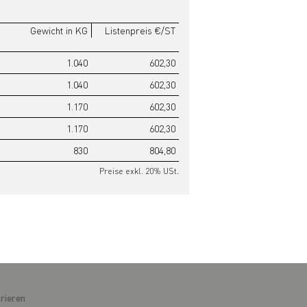
Gewicht in KG
Listenpreis €/ST
1.040
602,30
1.040
602,30
1.170
602,30
1.170
602,30
830
804,80
Preise exkl. 20% USt.
rieren