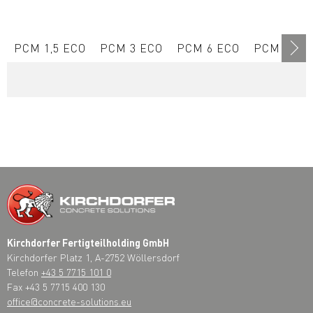
PCM 1,5 ECO
PCM 3 ECO
PCM 6 ECO
PCM 10 E
Kirchdorfer Fertigteilholding GmbH
Kirchdorfer Platz 1, A-2752 Wöllersdorf
Telefon
+43 5 7715 101 0
Fax +43 5 7715 400 130
office@concrete-solutions.eu