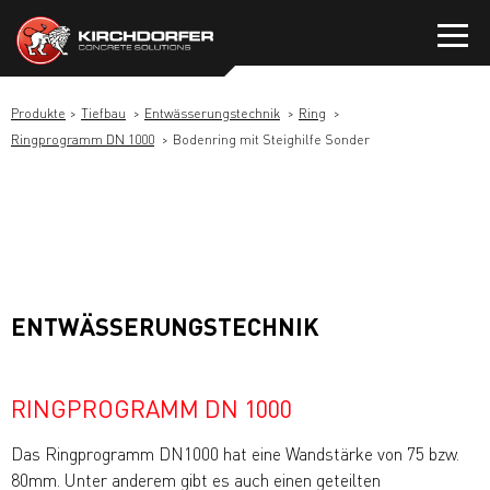
Zum
Inhalt
springen
Produkte
Tiefbau
Entwässerungstechnik
Ring
Ringprogramm DN 1000
Bodenring mit Steighilfe Sonder
ENTWÄSSERUNGSTECHNIK
RINGPROGRAMM DN 1000
Das Ringprogramm DN1000 hat eine Wandstärke von 75 bzw.
80mm. Unter anderem gibt es auch einen geteilten