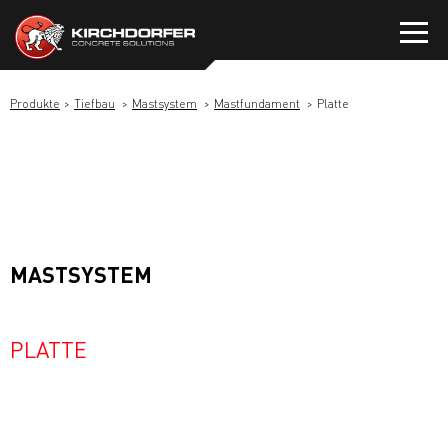
Zum
Inhalt
springen
Produkte
Tiefbau
Mastsystem
Mastfundament
Platte
MASTSYSTEM
PLATTE