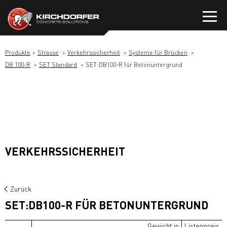
Zum
Inhalt
springen
Produkte
Strasse
Verkehrssicherheit
Systeme für Brücken
DB 100-R
SET Standard
SET:DB100-R für Betonuntergrund
VERKEHRSSICHERHEIT
Zurück
SET:DB100-R FÜR BETONUNTERGRUND
Gewicht in
Listenpreis