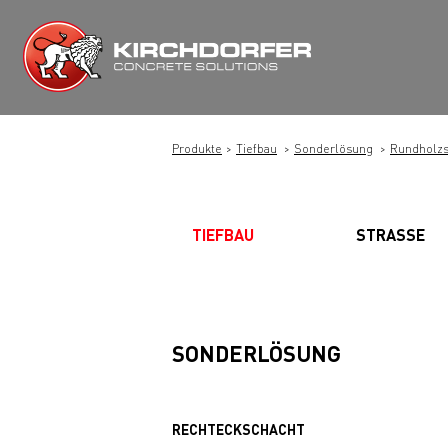
Zum
Inhalt
springen
Produkte
Tiefbau
Sonderlösung
Rundholzs
TIEFBAU
STRASSE
SONDERLÖSUNG
RECHTECKSCHACHT