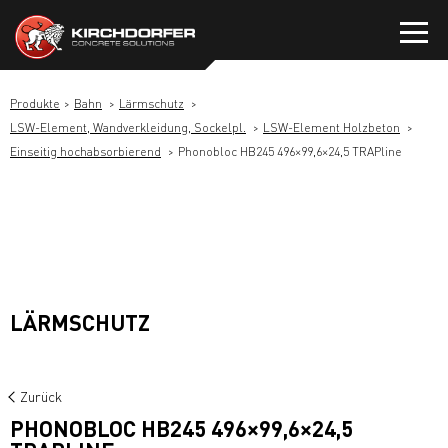
Zum
Inhalt
springen
Produkte
Bahn
Lärmschutz
LSW-Element, Wandverkleidung, Sockelpl.
LSW-Element Holzbeton
Einseitig hochabsorbierend
Phonobloc HB245 496×99,6×24,5 TRAPline
LÄRMSCHUTZ
Zurück
PHONOBLOC HB245 496×99,6×24,5