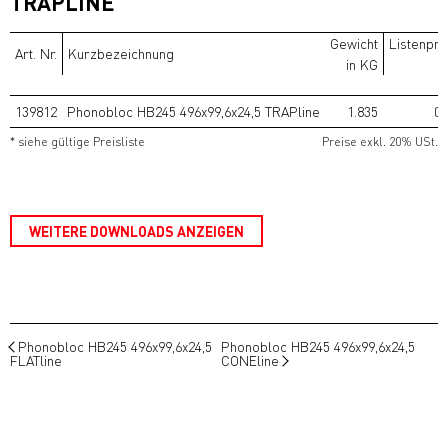
TRAPLINE
Gewicht
Listenpre
Art. Nr.
Kurzbezeichnung
in KG
139812
Phonobloc HB245 496x99,6x24,5 TRAPline
1.835
0,
* siehe gültige Preisliste
Preise exkl. 20% USt.
WEITERE DOWNLOADS ANZEIGEN
Phonobloc HB245 496x99,6x24,5
Phonobloc HB245 496x99,6x24,5
FLATline
CONEline