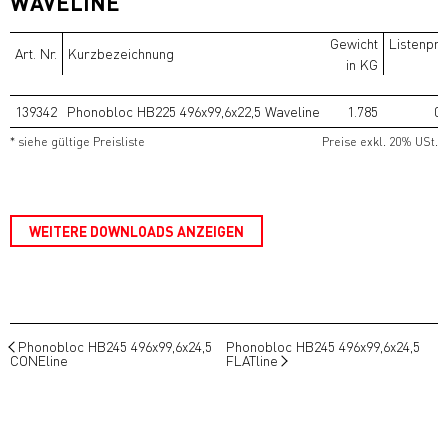
WAVELINE
Gewicht
Listenpre
Art. Nr.
Kurzbezeichnung
in KG
139342
Phonobloc HB225 496x99,6x22,5 Waveline
1.785
0,
* siehe gültige Preisliste
Preise exkl. 20% USt.
WEITERE DOWNLOADS ANZEIGEN
Phonobloc HB245 496x99,6x24,5
Phonobloc HB245 496x99,6x24,5
CONEline
FLATline