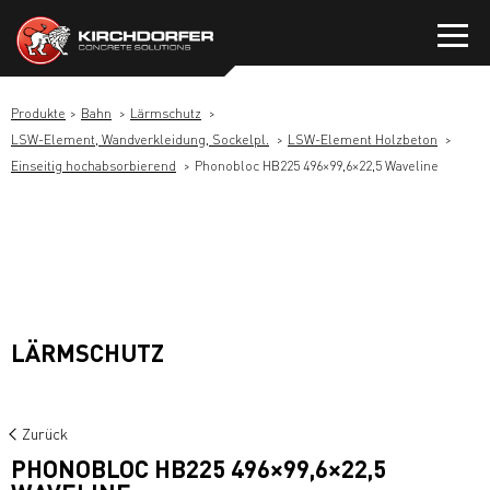
Zum
Inhalt
springen
Produkte
Bahn
Lärmschutz
LSW-Element, Wandverkleidung, Sockelpl.
LSW-Element Holzbeton
Einseitig hochabsorbierend
Phonobloc HB225 496×99,6×22,5 Waveline
LÄRMSCHUTZ
Zurück
PHONOBLOC HB225 496×99,6×22,5