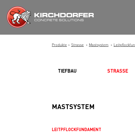
Zum
Inhalt
springen
Produkte
Strasse
Mastsystem
Leitpflockf
TIEFBAU
STRASSE
MASTSYSTEM
LEITPFLOCKFUNDAMENT