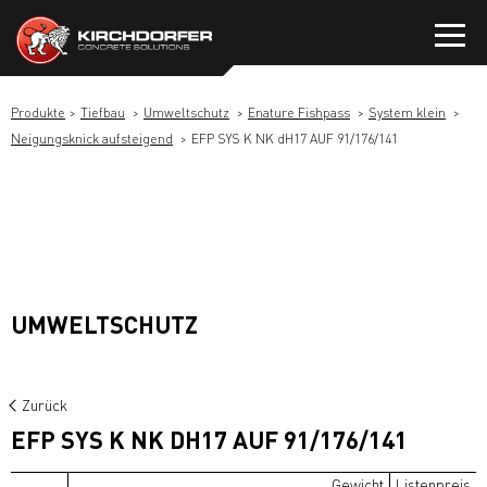
Zum
Inhalt
springen
Produkte
Tiefbau
Umweltschutz
Enature Fishpass
System klein
Neigungsknick aufsteigend
EFP SYS K NK dH17 AUF 91/176/141
UMWELTSCHUTZ
Zurück
EFP SYS K NK DH17 AUF 91/176/141
Gewicht
Listenpreis