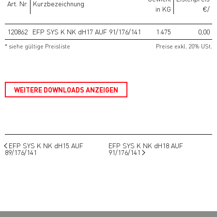
Art. Nr.
Kurzbezeichnung
in KG
€/
120862
EFP SYS K NK dH17 AUF 91/176/141
1.475
0,00
* siehe gültige Preisliste
Preise exkl. 20% USt.
WEITERE DOWNLOADS ANZEIGEN
EFP SYS K NK dH15 AUF
EFP SYS K NK dH18 AUF
89/176/141
91/176/141