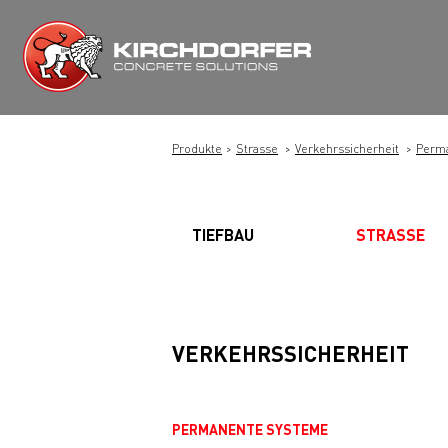
Zum
Inhalt
springen
Produkte
Strasse
Verkehrssicherheit
Perm
TIEFBAU
STRASSE
VERKEHRSSICHERHEIT
PERMANENTE SYSTEME