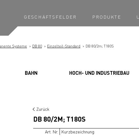
GESCHÄFTSFELDER
PRODUKTE
anente Systeme
DB 80
Einzelteil-Standard
DB 80/2m; T180S
BAHN
HOCH- UND INDUSTRIEBAU
Zurück
DB 80/2M; T180S
Art. Nr.
Kurzbezeichnung