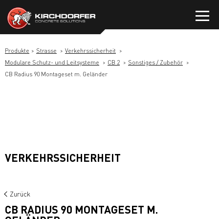
Zum
Inhalt
springen
Produkte
Strasse
Verkehrssicherheit
Modulare Schutz- und Leitsysteme
CB 2
Sonstiges / Zubehör
CB Radius 90 Montageset m. Geländer
VERKEHRSSICHERHEIT
Zurück
CB RADIUS 90 MONTAGESET M.