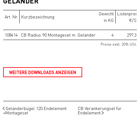
GELÄNDER
Gewicht
Listenpreis
Art. Nr.
Kurzbezeichnung
in KG
€/ST
108414
CB Radius 90 Montageset m. Geländer
4
297,30
Preise exkl. 20% USt.
WEITERE DOWNLOADS ANZEIGEN
Geländerbügel 120 Endelement
CB Verankerungset für
+Montageset
Endelement