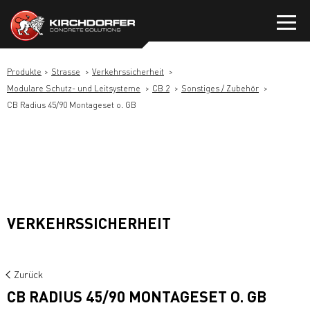
Zum
Inhalt
springen
Produkte
Strasse
Verkehrssicherheit
Modulare Schutz- und Leitsysteme
CB 2
Sonstiges / Zubehör
CB Radius 45/90 Montageset o. GB
VERKEHRSSICHERHEIT
Zurück
CB RADIUS 45/90 MONTAGESET O. GB