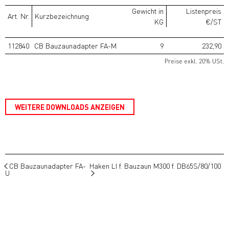
Gewicht in
Listenpreis
Art. Nr.
Kurzbezeichnung
KG
€/ST
112840
CB Bauzaunadapter FA-M
9
232,90
Preise exkl. 20% USt.
WEITERE DOWNLOADS ANZEIGEN
CB Bauzaunadapter FA-
Haken LI f. Bauzaun M300 f. DB65S/80/100
U