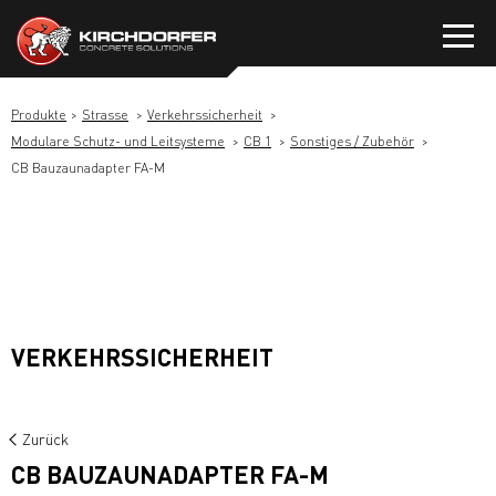
Zum
Inhalt
springen
Produkte
Strasse
Verkehrssicherheit
Modulare Schutz- und Leitsysteme
CB 1
Sonstiges / Zubehör
CB Bauzaunadapter FA-M
VERKEHRSSICHERHEIT
Zurück
CB BAUZAUNADAPTER FA-M