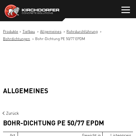
Zum
Inhalt
springen
Produkte
Tiefbau
Allgemeines
Rohrdurchführung
Bohrdichtungen
Bohr-Dichtung PE 50/77 EPDM
ALLGEMEINES
Zurück
BOHR-DICHTUNG PE 50/77 EPDM
Art.
Gewicht in
Listenpreis