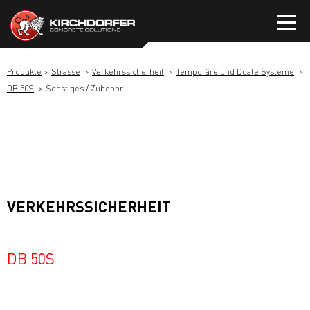
Zum
Inhalt
springen
Produkte
Strasse
Verkehrssicherheit
Temporäre und Duale Systeme
DB 50S
Sonstiges / Zubehör
VERKEHRSSICHERHEIT
DB 50S