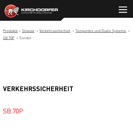
Zum
Inhalt
springen
Produkte
Strasse
Verkehrssicherheit
Temporäre und Duale Systeme
SB 70P
Sonder
VERKEHRSSICHERHEIT
SB 70P