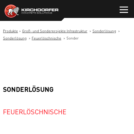
Zum
Inhalt
springen
Produkte
Groß- und Sonderprojekte Infrastruktur
Sonderlösung
Sonderlösung
Feuerlöschnische
Sonder
SONDERLÖSUNG
FEUERLÖSCHNISCHE