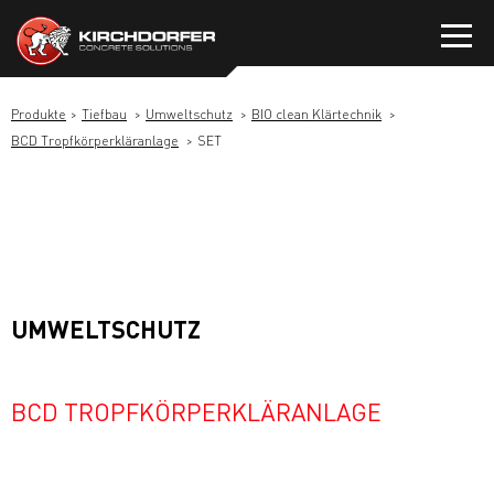
Zum
Inhalt
springen
Produkte
Tiefbau
Umweltschutz
BIO clean Klärtechnik
BCD Tropfkörperkläranlage
SET
UMWELTSCHUTZ
BCD TROPFKÖRPERKLÄRANLAGE