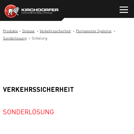
Zum
Inhalt
springen
Produkte
Strasse
Verkehrssicherheit
Permanente Systeme
Sonderlösung
Schalung
VERKEHRSSICHERHEIT
SONDERLÖSUNG