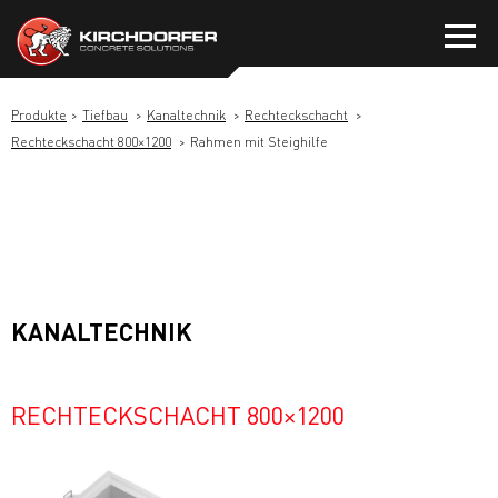
Zum
Inhalt
springen
Produkte
Tiefbau
Kanaltechnik
Rechteckschacht
Rechteckschacht 800×1200
Rahmen mit Steighilfe
KANALTECHNIK
RECHTECKSCHACHT 800×1200