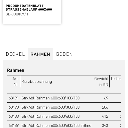
PRODUKTDATENBLATT
STRASSENABLAUF 600X600
GD-0000109 / 1
DECKEL
RAHMEN
BODEN
Rahmen
Art.
Gewicht
Listenpre
Kurzbezeichnung
Nr.
in KG
€/
68491
Str-Abl Rahmen 600x600/100/100
69
84,
68490
Str-Abl Rahmen 600x600/300/100
206
189,
68488
Str-Abl Rahmen 600x600/600/100
412
365,
68489
Str-Abl Rahmen 600x600/600/100 3Blind
343
387,