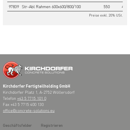
97839
Str-Abl Rahmen 600x600/800/100
550
487,
Preise exkl. 20% USt.
Kirchdorfer Fertigteilholding GmbH
Kirchdorfer Platz 1, A-2752 Wöllersdorf
Telefon
+43 5 7715 101 0
Fax +43 5 7715 400 130
office@concrete-solutions.eu
Geschäftsfelder
Registrieren