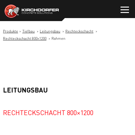
Zum
Inhalt
springen
Produkte
Tiefbau
Leitungsbau
Rechteckschacht
Rechteckschacht 800×1200
Rahmen
LEITUNGSBAU
RECHTECKSCHACHT 800×1200