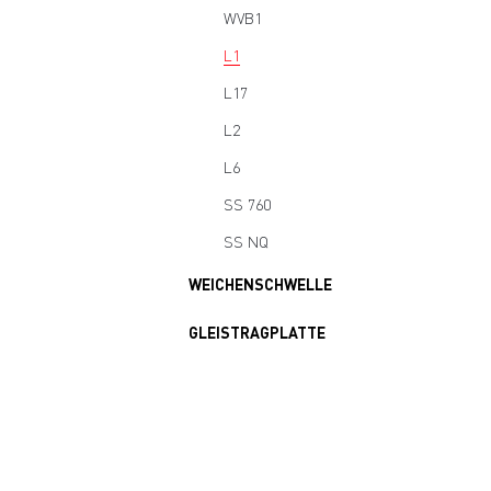
WVB1
L1
L17
L2
L6
SS 760
SS NQ
WEICHENSCHWELLE
GLEISTRAGPLATTE