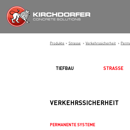
Zum
Inhalt
springen
Produkte
Strasse
Verkehrssicherheit
Perm
TIEFBAU
STRASSE
VERKEHRSSICHERHEIT
PERMANENTE SYSTEME