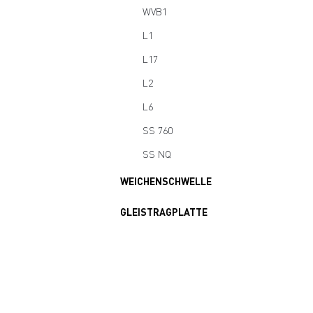
WVB1
L1
L17
L2
L6
SS 760
SS NQ
WEICHENSCHWELLE
GLEISTRAGPLATTE