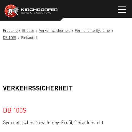
Zum
Inhalt
springen
Produkte
Strasse
Verkehrssicherheit
Permanente Systeme
DB 100S
Einbauteil
VERKEHRSSICHERHEIT
DB 100S
Symmetrisches New Jersey-Profil, frei aufgestellt