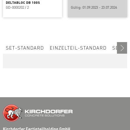
DELTABLOC DB 100S
GD-0000202 / 2
Gültig: 01.09.2023 - 23.07.2026
SET-STANDARD
EINZELTEIL-STANDARD
SET-R
Kirchdorfer Fertigteilholding GmbH