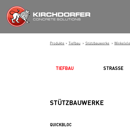
Zum
Inhalt
springen
Produkte
Tiefbau
Stützbauwerke
Winkelel
TIEFBAU
STRASSE
STÜTZBAUWERKE
QUICKBLOC