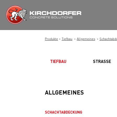
Zum
Inhalt
springen
Produkte
Tiefbau
Allgemeines
Schachtabd
TIEFBAU
STRASSE
ALLGEMEINES
SCHACHTABDECKUNG