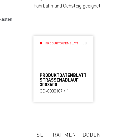
Fahrbahn und Gehsteig geeignet.
kasten
PRODUKTDATENBLATT
.pdf
PRODUKTDATENBLATT
STRASSENABLAUF 3
00X500
GD-0000107 / 1
SET
RAHMEN
BODEN