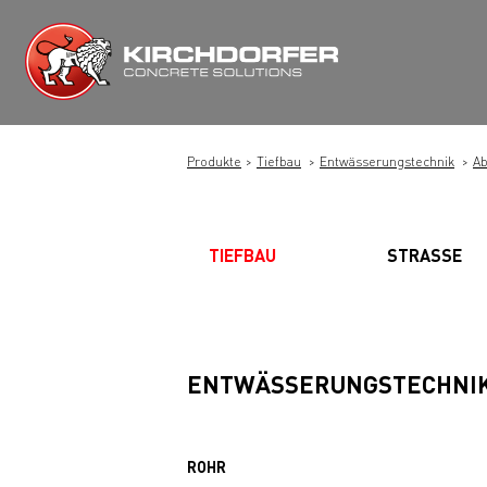
Zum
Inhalt
springen
Produkte
Tiefbau
Entwässerungstechnik
Ab
TIEFBAU
STRASSE
ENTWÄSSERUNGSTECHNI
ROHR