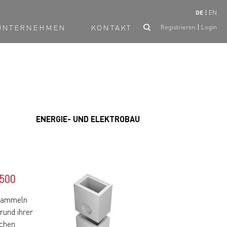
DE
EN
UNTERNEHMEN
KONTAKT
Registrieren
Login
ENERGIE- UND ELEKTROBAU
00
 Sammeln
rund ihrer
schen