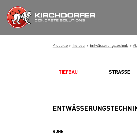
Zum
Inhalt
springen
Produkte
Tiefbau
Entwässerungstechnik
Ab
TIEFBAU
STRASSE
ENTWÄSSERUNGSTECHNI
ROHR