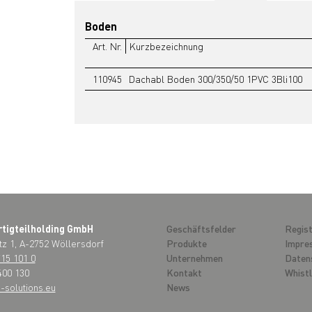
Boden
Art. Nr.
Kurzbezeichnung
110945
Dachabl Boden 300/350/50 1PVC 3Bli100
rtigteilholding GmbH
Geschäftsfelder
Regist
tz 1, A-2752 Wöllersdorf
Produkte
Impre
715 101 0
Unternehmen
Daten
400 130
Kontakt
Whist
-solutions.eu
News