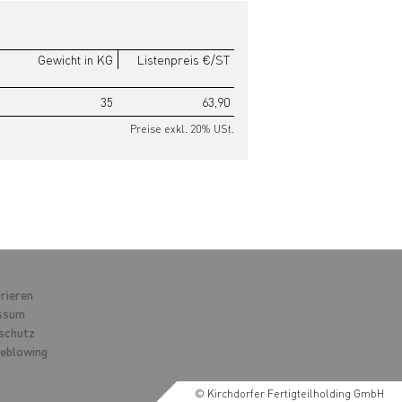
Gewicht in KG
Listenpreis €/ST
35
63,90
Preise exkl. 20% USt.
rieren
ssum
schutz
leblowing
© Kirchdorfer Fertigteilholding GmbH