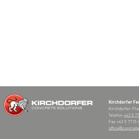
Kirchdorfer Fe
Kirchdorfer Pla
Telefon
+43 5 7
Fax +43 5 7715 
office@concrete