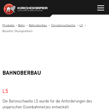
Zum
Inhalt
springen
Produkte
Bahn
Bahnoberbau
Streckenschwelle
L5
Besohlt / Komplettiert
BAHNOBERBAU
L5
Die Betonschwelle L5 wurde für die Anforderungen des
ungarischen Eisenbahnnetzes entwickelt.