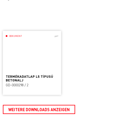
DOKUMENT
.pdf
TERMÉKADATLAP L5 TÍPUSÚ
BETONALJ
GD-0000298 / 2
WEITERE DOWNLOADS ANZEIGEN