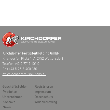
Kirchdorfer Fertigteilholding GmbH
Kirchdorfer Platz 1, A-2752 Wöllersdorf
Telefon
+43 5 7715 101 0
Fax +43 5 7715 400 130
office@concrete-solutions.eu
Geschäftsfelder
Registrieren
Produkte
Impressum
Unternehmen
Datenschutz
Kontakt
Whistleblowing
News