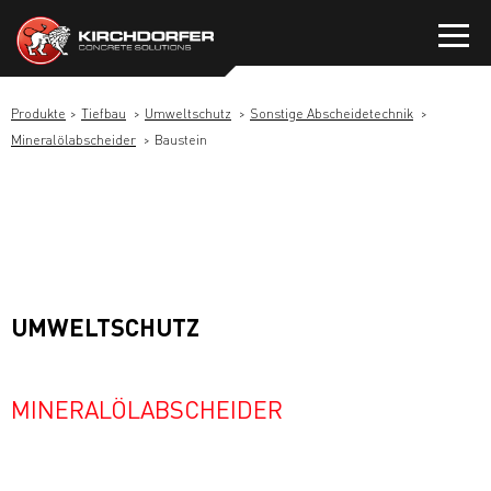
Zum
Inhalt
springen
Produkte
Tiefbau
Umweltschutz
Sonstige Abscheidetechnik
Mineralölabscheider
Baustein
UMWELTSCHUTZ
MINERALÖLABSCHEIDER