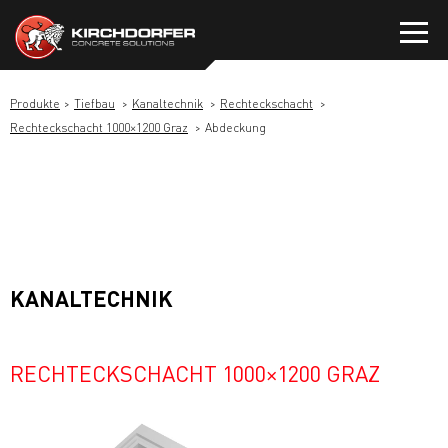
Zum
Inhalt
springen
Produkte
Tiefbau
Kanaltechnik
Rechteckschacht
Rechteckschacht 1000×1200 Graz
Abdeckung
KANALTECHNIK
RECHTECKSCHACHT 1000×1200 GRAZ