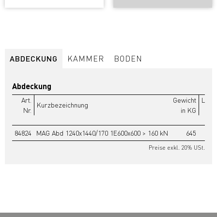
ABDECKUNG
KAMMER
BODEN
Abdeckung
Art.
Gewicht
Liste
Kurzbezeichnung
Nr.
in KG
84824
MAG Abd 1240x1440/170 1E600x600 > 160 kN
645
1
Preise exkl. 20% USt.